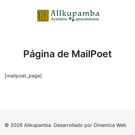
Saltar
al
contenido
Página de MailPoet
[mailpoet_page]
© 2026 Allkupamba. Desarrollado por
Dinamica Web