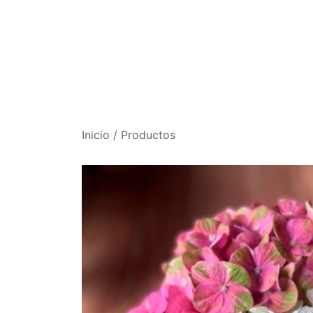
Saltar
al
contenido
Inicio
/
Productos