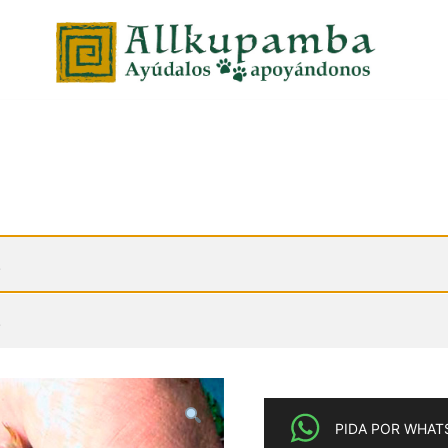
.
.
PIDA POR WHAT