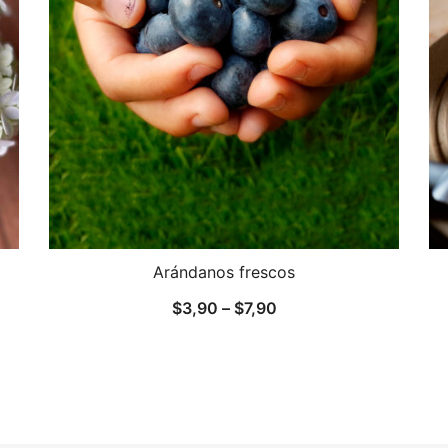
Arándanos frescos
$
3,90
–
$
7,90
Este
producto
tiene
múltiples